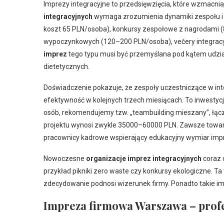
Imprezy integracyjne to przedsięwzięcia, które wzmacni
integracyjnych
wymaga zrozumienia dynamiki zespołu i ce
koszt 65 PLN/osoba), konkursy zespołowe z nagrodami 
wypoczynkowych (120–200 PLN/osoba), večery integracy
imprez
tego typu musi być przemyślana pod kątem udział
dietetycznych.
Doświadczenie pokazuje, że zespoły uczestniczące w i
efektywność w kolejnych trzech miesiącach. To inwestycja
osób, rekomendujemy tzw. „teambuilding mieszany”, łąc
projektu wynosi zwykle 35000–60000 PLN. Zawsze towarz
pracownicy kadrowe wspierający edukacyjny wymiar imp
Nowoczesne
organizacje imprez integracyjnych
coraz 
przykład pikniki zero waste czy konkursy ekologiczne. T
zdecydowanie podnosi wizerunek firmy. Ponadto takie i
Impreza firmowa Warszawa – profe