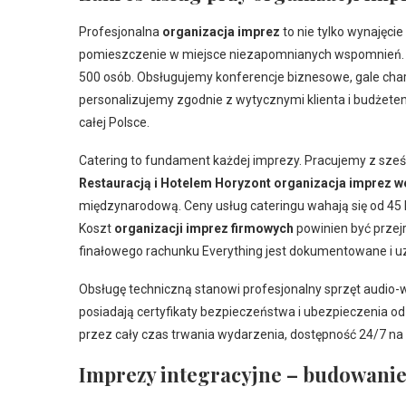
Profesjonalna
organizacja imprez
to nie tylko wynajęcie
pomieszczenie w miejsce niezapomnianych wspomnień. N
500 osób. Obsługujemy konferencje biznesowe, gale cha
personalizujemy zgodnie z wytycznymi klienta i budżete
całej Polsce.
Catering to fundament każdej imprezy. Pracujemy z sz
Restauracją i Hotelem Horyzont organizacja imprez w
międzynarodową. Ceny usług cateringu wahają się od 45 
Koszt
organizacji imprez firmowych
powinien być przej
finałowego rachunku Everything jest dokumentowane i u
Obsługę techniczną stanowi profesjonalny sprzęt audio-wi
posiadają certyfikaty bezpieczeństwa i ubezpieczenia o
przez cały czas trwania wydarzenia, dostępność 24/7 n
Imprezy integracyjne – budowanie