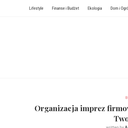
Lifestyle
Finanse i Budżet
Ekologia
Dom i Ogr
B
Organizacja imprez firmow
Two
written by
A