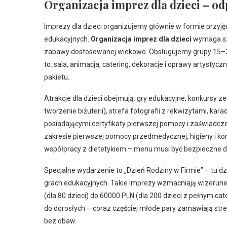
Organizacja imprez dla dzieci – od
Imprezy dla dzieci organizujemy głównie w formie przyjęć
edukacyjnych.
Organizacja imprez dla dzieci
wymaga szc
zabawy dostosowanej wiekowo. Obsługujemy grupy 15–20
to: sala, animacja, catering, dekoracje i oprawy artysty
pakietu.
Atrakcje dla dzieci obejmują: gry edukacyjne, konkursy
tworzenie biżuterii), strefa fotografii z rekwizytami, ka
posiadającymi certyfikaty pierwszej pomocy i zaświadcze
zakresie pierwszej pomocy przedmedycznej, higieny i ko
współpracy z dietetykiem – menu musi być bezpieczne dla
Specjalne wydarzenie to „Dzień Rodziny w Firmie” – tu 
grach edukacyjnych. Takie imprezy wzmacniają wizerunek 
(dla 80 dzieci) do 60000 PLN (dla 200 dzieci z pełnym cat
do dorosłych – coraz częściej młode pary zamawiają stre
bez obaw.