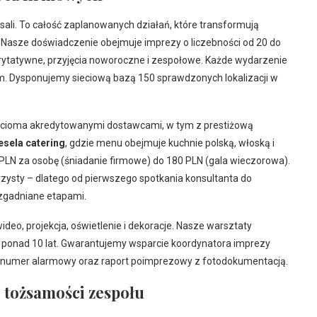
 sali. To całość zaplanowanych działań, które transformują
asze doświadczenie obejmuje imprezy o liczebności od 20 do
rytatywne, przyjęcia noworoczne i zespołowe. Każde wydarzenie
m. Dysponujemy sieciową bazą 150 sprawdzonych lokalizacji w
eścioma akredytowanymi dostawcami, w tym z prestiżową
esela catering
, gdzie menu obejmuje kuchnie polską, włoską i
PLN za osobę (śniadanie firmowe) do 180 PLN (gala wieczorowa).
rzysty – dlatego od pierwszego spotkania konsultanta do
zgadniane etapami.
deo, projekcja, oświetlenie i dekoracje. Nasze warsztaty
d ponad 10 lat. Gwarantujemy wsparcie koordynatora imprezy
a numer alarmowy oraz raport poimprezowy z fotodokumentacją.
 tożsamości zespołu