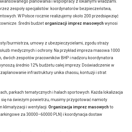
wansowanego planowania i współpracy z lokalnymi władzami.
rzez zespoły specjalistów: koordynatorów bezpieczeństwa,
entowych. W Polsce rocznie realizujemy około 200 przedsięwzięć
acownicze. Średni budżet
organizacji imprez masowych
wynosi
sty/burmistrza, umowy z ubezpieczycielami, zgodu straży
 służb medycznych i ochrony. Na przykład impreza masowa 1000
 dwóch zespołów pracowników BHP i nadzoru koordynatora
noszą średnio 12% budżetu całej imprezy. Doświadczenie w
aplanowanie infrastruktury unika chaosu, kontuzji i strat
ch, parkach tematycznych i halach sportowych. Każda lokalizacja
 się na świeżym powietrzu, musimy przygotować namioty
klimatyzacji i wentylacji.
Organizacja imprez masowych
to
 parkingowe za 30000–60000 PLN) i koordynacja dostaw