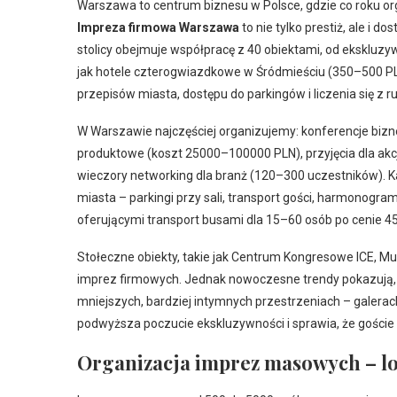
Warszawa to centrum biznesu w Polsce, gdzie co roku or
Impreza firmowa Warszawa
to nie tylko prestiż, ale i 
stolicy obejmuje współpracę z 40 obiektami, od ekskluz
jak hotele czterogwiazdkowe w Śródmieściu (350–500 P
przepisów miasta, dostępu do parkingów i liczenia się 
W Warszawie najczęściej organizujemy: konferencje biz
produktowe (koszt 25000–100000 PLN), przyjęcia dla akcj
wieczory networking dla branż (120–300 uczestników). 
miasta – parkingi przy sali, transport gości, harmonogr
oferującymi transport busami dla 15–60 osób po cenie 4
Stołeczne obiekty, takie jak Centrum Kongresowe ICE, Muz
imprez firmowych. Jednak nowoczesne trendy pokazują,
mniejszych, bardziej intymnych przestrzeniach – galerach
podwyższa poczucie ekskluzywności i sprawia, że goście 
Organizacja imprez masowych – lo