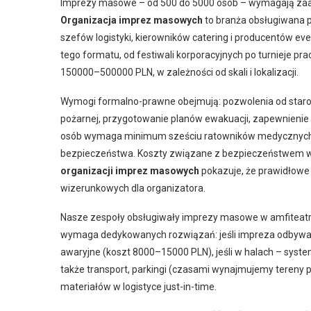
Imprezy masowe – od 500 do 5000 osób – wymagają zaa
Organizacja imprez masowych
to branża obsługiwana p
szefów logistyki, kierowników catering i producentów ev
tego formatu, od festiwali korporacyjnych po turnieje pr
150000–500000 PLN, w zależności od skali i lokalizacji.
Wymogi formalno-prawne obejmują: pozwolenia od staro
pożarnej, przygotowanie planów ewakuacji, zapewnienie
osób wymaga minimum sześciu ratowników medycznych,
bezpieczeństwa. Koszty związane z bezpieczeństwem wy
organizacji imprez masowych
pokazuje, że prawidłowe z
wizerunkowych dla organizatora.
Nasze zespoły obsługiwały imprezy masowe w amfiteatra
wymaga dedykowanych rozwiązań: jeśli impreza odbywa
awaryjne (koszt 8000–15000 PLN), jeśli w halach – system 
także transport, parkingi (czasami wynajmujemy tereny
materiałów w logistyce just-in-time.