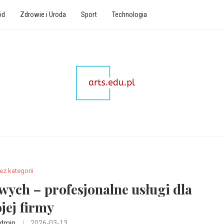
ód
Zdrowie i Uroda
Sport
Technologia
ez kategorii
ych – profesjonalne usługi dla
jej firmy
dmin
2026-03-13