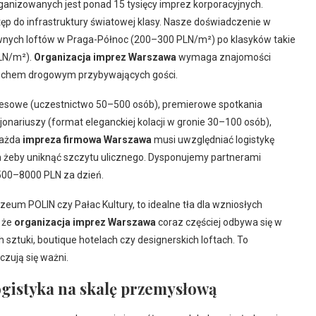
ganizowanych jest ponad 15 tysięcy imprez korporacyjnych.
dostęp do infrastruktury światowej klasy. Nasze doświadczenie w
ywnych loftów w Praga-Północ (200–300 PLN/m²) po klasyków takie
LN/m²).
Organizacja imprez Warszawa
wymaga znajomości
z ruchem drogowym przybywających gości.
nesowe (uczestnictwo 50–500 osób), premierowe spotkania
onariuszy (format eleganckiej kolacji w gronie 30–100 osób),
Każda
impreza firmowa Warszawa
musi uwzględniać logistykę
am żeby uniknąć szczytu ulicznego. Dysponujemy partnerami
500–8000 PLN za dzień.
eum POLIN czy Pałac Kultury, to idealne tła dla wzniosłych
 że
organizacja imprez Warszawa
coraz częściej odbywa się w
 sztuki, boutique hotelach czy designerskich loftach. To
czują się ważni.
gistyka na skalę przemysłową