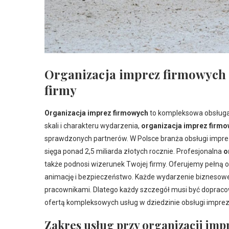
Organizacja imprez firmowych –
firmy
Organizacja imprez firmowych
to kompleksowa obsługa 
skali i charakteru wydarzenia,
organizacja imprez firm
sprawdzonych partnerów. W Polsce branża obsługi imprez
sięga ponad 2,5 miliarda złotych rocznie. Profesjonalna
o
także podnosi wizerunek Twojej firmy. Oferujemy pełną obs
animację i bezpieczeństwo. Każde wydarzenie biznesowe t
pracownikami. Dlatego każdy szczegół musi być dopraco
ofertą kompleksowych usług w dziedzinie obsługi imprez
Zakres usług przy organizacji im