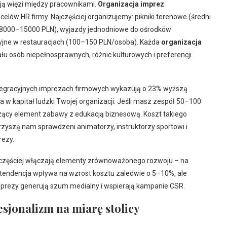
ają więzi między pracownikami.
Organizacja imprez
lów HR firmy. Najczęściej organizujemy: pikniki terenowe (średni
(8000–15000 PLN), wyjazdy jednodniowe do ośrodków
jne w restauracjach (100–150 PLN/osoba). Każda
organizacja
u osób niepełnosprawnych, różnic kulturowych i preferencji
ntegracyjnych imprezach firmowych wykazują o 23% wyższą
 w kapitał ludzki Twojej organizacji. Jeśli masz zespół 50–100
zący element zabawy z edukacją biznesową. Koszt takiego
yszą nam sprawdzeni animatorzy, instruktorzy sportowi i
rezy.
częściej włączają elementy zrównoważonego rozwoju – na
a tendencja wpływa na wzrost kosztu zaledwie o 5–10%, ale
mprezy generują szum medialny i wspierają kampanie CSR.
sjonalizm na miarę stolicy