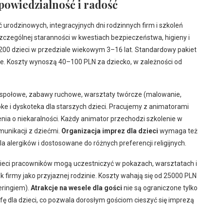
powiedzialność i radość
 urodzinowych, integracyjnych dni rodzinnych firm i szkoleń
zególnej staranności w kwestiach bezpieczeństwa, higieny i
0 dzieci w przedziale wiekowym 3–16 lat. Standardowy pakiet
czne. Koszty wynoszą 40–100 PLN za dziecko, w zależności od
 zespołowe, zabawy ruchowe, warsztaty twórcze (malowanie,
raoke i dyskoteka dla starszych dzieci. Pracujemy z animatorami
nia o niekaralności. Każdy animator przechodzi szkolenie w
munikacji z dziećmi.
Organizacja imprez dla dzieci
wymaga też
 alergików i dostosowane do różnych preferencji religijnych.
dzieci pracowników mogą uczestniczyć w pokazach, warsztatach i
firmy jako przyjaznej rodzinie. Koszty wahają się od 25000 PLN
eringiem).
Atrakcje na wesele dla gości
nie są ograniczone tylko
fę dla dzieci, co pozwala dorosłym gościom cieszyć się imprezą